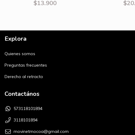
$13.900
$20
Explora
Quienes somos
Preguntas frecuentes
Derecho al retracto
Contactános
573118101894
3118101894
movinetmocoa@gmail.com