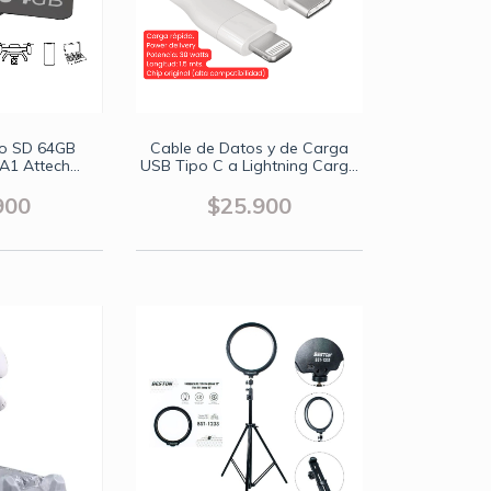
ro SD 64GB
Cable de Datos y de Carga
 A1 Attech
USB Tipo C a Lightning Carga
ideo 4K
Rápida 1.5 Metros iPhone y
iPad
900
$25.900