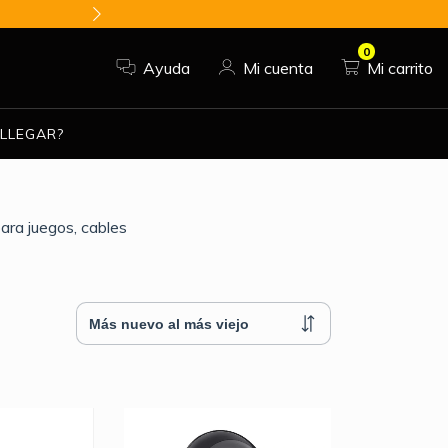
SUCRIBETE Y RECIBE DESC
0
Ayuda
Mi cuenta
Mi carrito
LLEGAR?
ara juegos, cables