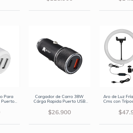
ro Para
Cargador de Carro 38W
Aro de Luz Fría
 Puerto
Cárga Rapida Puerto USB
Cms con Trípo
Tipo C y USB A
US
0
$26.900
$47.