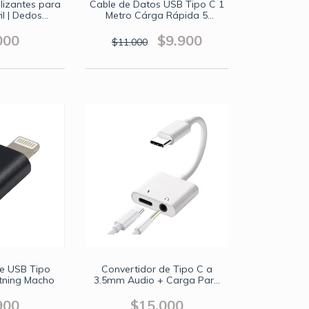
lizantes para
Cable de Datos USB Tipo C 1
l | Dedos
Metro Cárga Rápida 5
Material
Amperios
 Control de
000
$9.900
$11.000
ión
de USB Tipo
Convertidor de Tipo C a
tning Macho
3.5mm Audio + Carga Para
Celular
900
$15.000