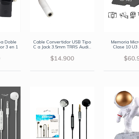
pa Doble
Cable Convertidor USB Tipo
Memoria Mic
or 3 en 1
C a Jack 3.5mm TRRS Audio
Clase 10 U3
Digital
Soporta V
0
$14.900
$60.