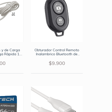
s y de Carga
Obturador Control Remoto
ga Ràpida 1.2
Inalambrico Bluetooth de
os
Càmara Celular iPhone y
Android
000
$9.900