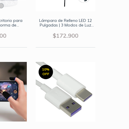
ritorio para
Lámpara de Relleno LED 12
 Forma de
Pulgadas | 3 Modos de Luz
auta
(Natural/Cálida/Fría) | Trípode
Extensible 1.8m | Soporte
900
$172.900
para Celular y Tablet
10
%
OFF