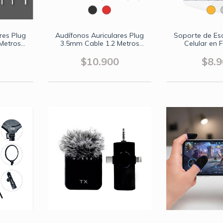
res Plug
Audífonos Auriculares Plug
Soporte de Esc
Metros
3.5mm Cable 1.2 Metros
Celular en
 Beston
Beston
Astron
$10.900
$8.