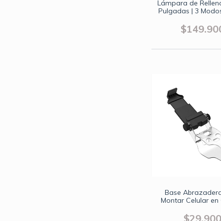
Lámpara de Rellen
Pulgadas | 3 Modo
(Natural/Cálida/Fría)
Extensible 1.8m | 
$149.90
para Celular y T
Base Abrazader
Montar Celular en
Xbox One S, Seri
$29.90