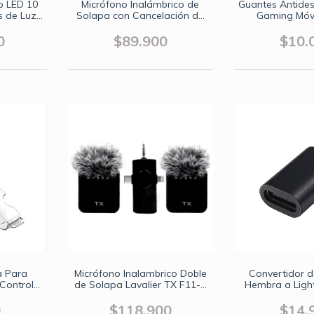
o LED 10
Micrófono Inalámbrico de
Guantes Antides
s de Luz
Solapa con Cancelación de
Gaming Móvi
 | Trípode
Ruido | Receptor Triple
Pulgares | 
Soporte
Conector (USB-
Transpirable |
0
$89.900
$10.
ablet
C/3.5mm/Lightning) | Filtro de
Precis
Viento y Control de Volumen
a Para
Micrófono Inalambrico Doble
Convertidor 
 Control
de Solapa Lavalier TX F11-2
Hembra a Ligh
es S/X
Receptor 3 en 1 iPhone y
Android
0
$118.900
$14.