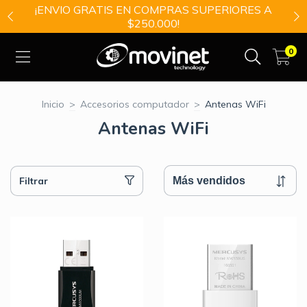
¡ENVIO GRATIS EN COMPRAS SUPERIORES A
$250.000!
0
Inicio
>
Accesorios computador
>
Antenas WiFi
Antenas WiFi
Filtrar