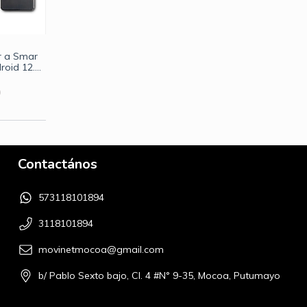
r a Smar
roid 12.0
2GB ROM
0
Contactános
573118101894
3118101894
movinetmocoa@gmail.com
b/ Pablo Sexto bajo, Cl. 4 #N° 9-35, Mocoa, Putumayo