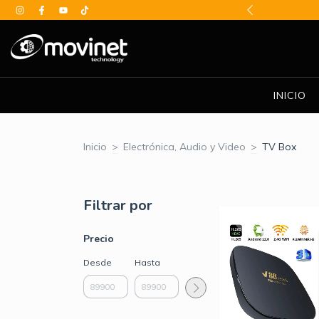
BE DESCUENTOS ESPECIALES
INICIO
Inicio
>
Electrónica, Audio y Video
>
TV Box
Filtrar por
Precio
Desde
Hasta