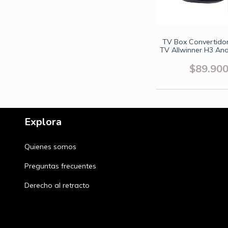
TV Box Convertido
TV Allwinner H3 And
WiFi 2.4Ghz RAM 
16GB
$89.90
Explora
Quienes somos
Preguntas frecuentes
Derecho al retracto