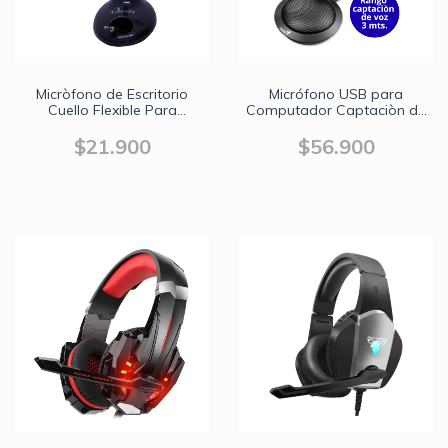
Micròfono de Escritorio
Micrófono USB para
Cuello Flexible Para
Computador Captaciòn de
Computador Cable 3.5mm
Sonido 360 Grados
$21.900
$56.900