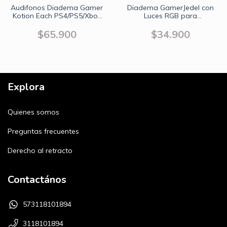
Audifonos Diadema Gamer
Diadema GamerJedel con
Kotion Each PS4/PS5/Xbox
Luces RGB para
Series/Portátil
Computador
PC/Celular/Tablet
$65.900
$34.900
Explora
Quienes somos
Preguntas frecuentes
Derecho al retracto
Contactános
573118101894
3118101894