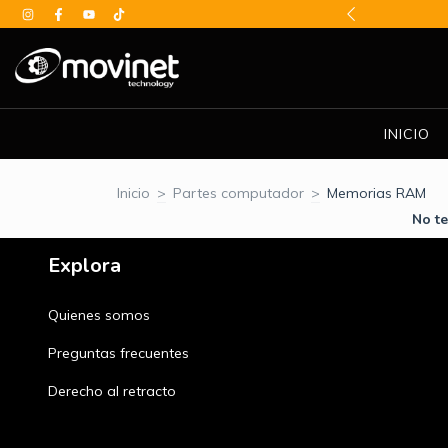
BE DESCUENTOS ESPECIALES
INICIO
Inicio
>
Partes computador
>
Memorias RAM
No te
Explora
Quienes somos
Preguntas frecuentes
Derecho al retracto