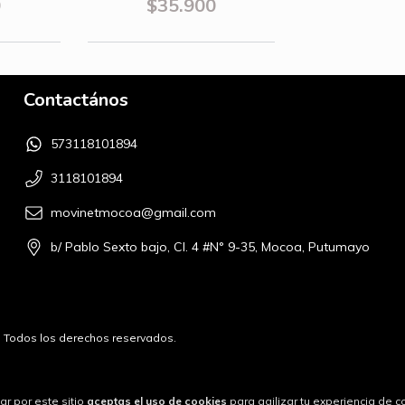
0
$35.900
Contactános
573118101894
3118101894
movinetmocoa@gmail.com
b/ Pablo Sexto bajo, Cl. 4 #N° 9-35, Mocoa, Putumayo
6. Todos los derechos reservados.
ar por este sitio
aceptas el uso de cookies
para agilizar tu experiencia de 