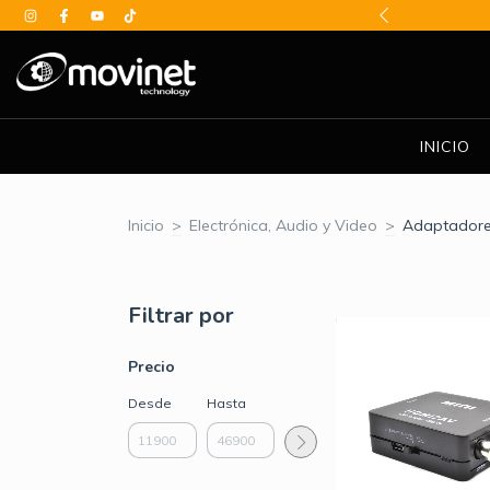
BE DESCUENTOS ESPECIALES
INICIO
Inicio
>
Electrónica, Audio y Video
>
Adaptador
Filtrar por
Precio
Desde
Hasta