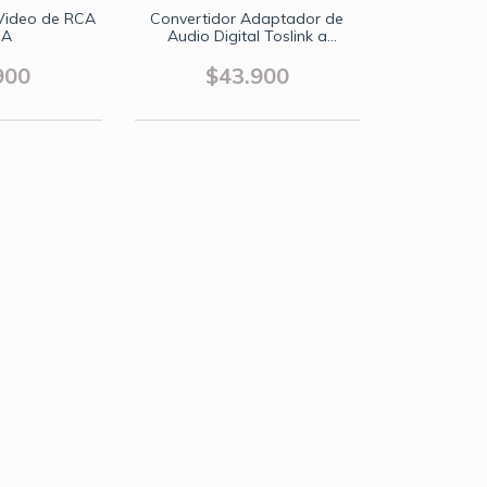
 Video de RCA
Convertidor Adaptador de
GA
Audio Digital Toslink a
Análogo RCA
900
$43.900