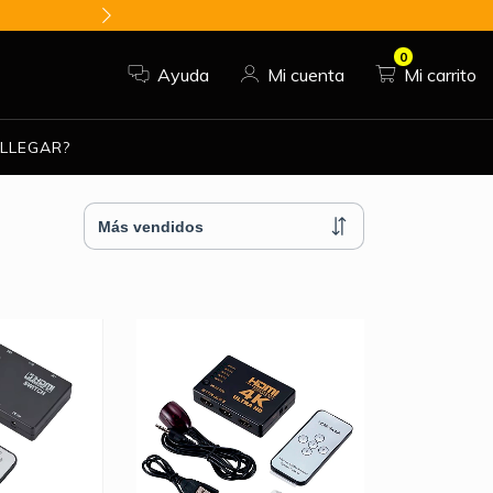
SUCRIBETE Y RECIBE DESC
0
Ayuda
Mi cuenta
Mi carrito
LLEGAR?