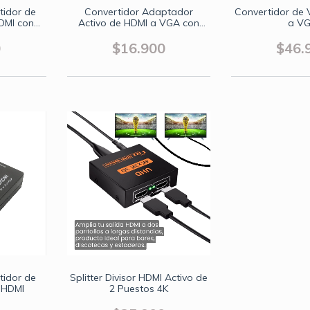
idor de
Convertidor Adaptador
Convertidor de
DMI con
Activo de HDMI a VGA con
a V
Audio
0
$16.900
$46.
idor de
Splitter Divisor HDMI Activo de
 HDMI
2 Puestos 4K