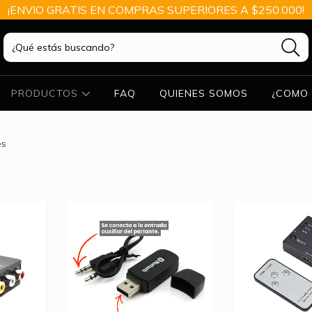
¡ENVIO GRATIS EN COMPRAS SUPERIORES A $250.000!
PRODUCTOS
FAQ
QUIENES SOMOS
¿COMO 
es