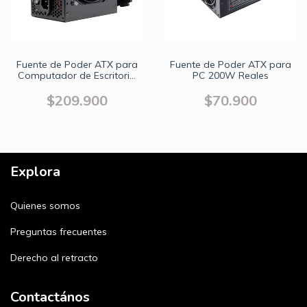
Fuente de Poder ATX para
Fuente de Poder ATX para
Computador de Escritorio
PC 200W Reales
500W Reales
$209.900
$70.900
Explora
Quienes somos
Preguntas frecuentes
Derecho al retracto
Contactános