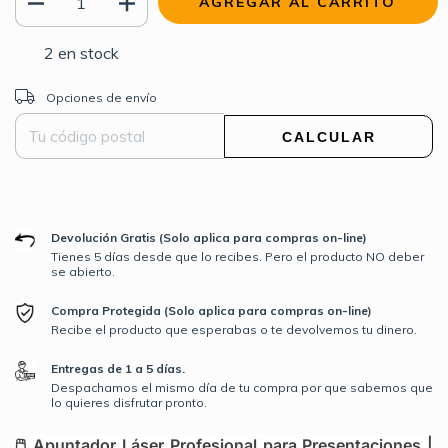
2
en stock
Entregas para el CP:
CAMBIAR CP
Opciones de envío
CALCULAR
Devolución Gratis (Solo aplica para compras on-line)
Tienes 5 días desde que lo recibes. Pero el producto NO deber
se abierto.
Compra Protegida (Solo aplica para compras on-line)
Recibe el producto que esperabas o te devolvemos tu dinero.
Entregas de 1 a 5 días.
Despachamos el mismo día de tu compra por que sabemos que
lo quieres disfrutar pronto.
🖱️ Apuntador Láser Profesional para Presentaciones |