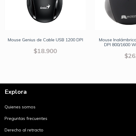
Mouse Genius de Cable USB 1200 DPI
Mouse Inalámbrico
DPI 800/1600 Wi
Ma
$18.900
$26
Explora
Quienes somos
Preguntas frecuentes
Derecho al retracto