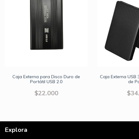
Caja Externa para Disco Duro de
Caja Externa USB 3
Portátil USB 2.0
de Po
$22.000
$34
Explora